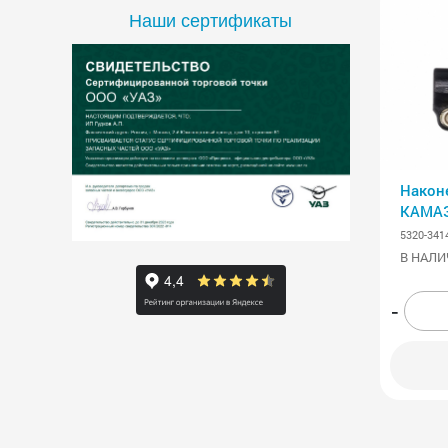
Наши сертификаты
Након
КАМАЗ
АВТО
5320-341
В НАЛИ
-