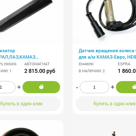
изатор
Датчик вращения колеса 
РАЛ,ЛАЗ,КАМАЗ
для а/м КАМАЗ-Евро, НЕ
,КРАЗ,ТРОЛЕЙБУС
МАЗ, Богдан, УРАЛ, КРАЗ,
АВТОМАГНАТ
ESPRA
75.2905006
ED448090
МАГНАТ
2 815.00 руб
1 860.0
ЧИИ: 1
В НАЛИЧИИ: 2
+
-
+
Купить в один клик
Купить в один клик