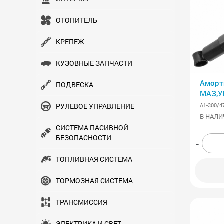
ОТОПИТЕЛЬ
КРЕПЕЖ
КУЗОВНЫЕ ЗАПЧАСТИ
Аморт
ПОДВЕСКА
МАЗ,У
43118
А1-300/4
РУЛЕВОЕ УПРАВЛЕНИЕ
АВТО
В НАЛИ
СИСТЕМА ПАСИВНОЙ
БЕЗОПАСНОСТИ
-
ТОПЛИВНАЯ СИСТЕМА
ТОРМОЗНАЯ СИСТЕМА
ТРАНСМИСCИЯ
ЭЛЕКТРИКА И СВЕТ