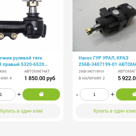
ечник рулевой тяги
Насос ГУР УРАЛ, КРАЗ
 правый 5320-6520
256В-3407199-01 АВТОМ
МАГНАТ
АВТОМАГНАТ
АВТОМАГ
4056
256В-3407199-01
1 850.00 руб
5 922.0
ЧИИ: 4
В НАЛИЧИИ: 2
+
-
+
Купить в один клик
Купить в один клик