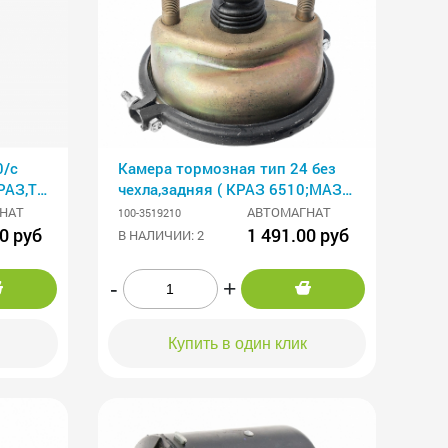
0/с
Камера тормозная тип 24 без
РАЗ,Тролейбусы
чехла,задняя ( КРАЗ 6510;МАЗ
64229;54323;93892(конте
НАТ
АВТОМАГНАТ
100-3519210
0 руб
1 491.00 руб
В НАЛИЧИИ: 2
-
+
Купить в один клик