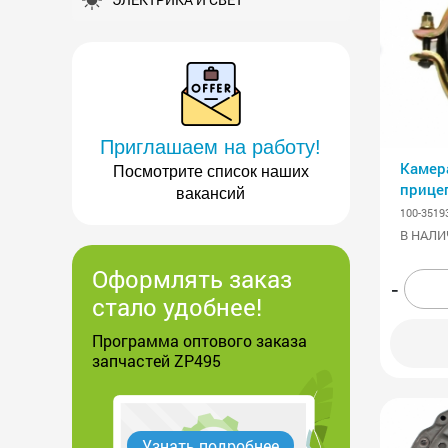
Приглашаем на работу!
Камер
Посмотрите список наших
прице
вакансий
100-3519
В НАЛИ
Оформлять заказ
-
стало удобнее!
Программа оптового заказа
запчастей ZP495
Узнать подробнее