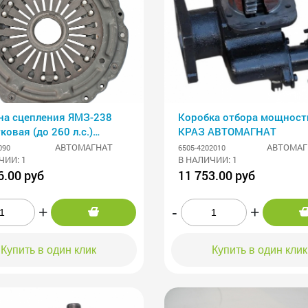
на сцепления ЯМЗ-238
Коробка отбора мощност
ковая (до 260 л.с.)
КРАЗ АВТОМАГНАТ
МАГНАТ
АВТОМАГНАТ
АВТОМАГ
090
6505-4202010
ЧИИ: 1
В НАЛИЧИИ: 1
6.00 руб
11 753.00 руб
+
-
+
Купить в один клик
Купить в один клик